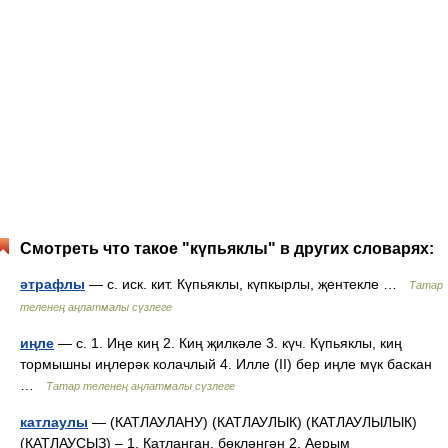
Смотреть что такое "күпьяклы" в других словарях:
әтрафлы
— с. иск. кит. Күпьяклы, күпкырлы, җентекле …
Татар
теленең аңлатмалы сүзлеге
иңле
— с. 1. Иңе киң 2. Киң җилкәле 3. күч. Күпьяклы, киң
тормышны иңлерәк колачлый 4. Илле (II) бер иңле мүк баскан
…
Татар теленең аңлатмалы сүзлеге
катлаулы
— (КАТЛАУЛАНУ) (КАТЛАУЛЫК) (КАТЛАУЛЫЛЫК)
(КАТЛАУСЫЗ) – 1. Катланган, бөкләнгән 2. Аерым