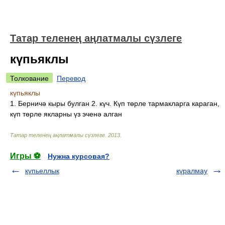
Татар теленең аңлатмалы сүзлеге
күпьяклы
Толкование
Перевод
күпьяклы
1. Берничә кыры булган 2. күч. Күп төрле тармакларга караган,
күп төрле якларны үз эченә алган
Татар теленең аңлатмалы сүзлеге
.
2013
.
Игры ⚽
Нужна курсовая?
күпьеллык
күралмау