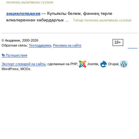
теленең аңлатмалы сүзлеге
энциклопедизм
— Күпьяклы белем, фәннең төрле
өлкәләреннән хәбәрдарлык …
Татар теленең аңлатмалы сүзлеге
© Академик, 2000-2026
18+
Обратная связь:
Техподдержка
,
Реклама на сайте
👣 Путешествия
Экспорт словарей на сайты
, сделанные на PHP,
Joomla,
Drupal,
WordPress, MODx.