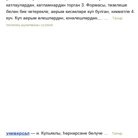
катлаулардан, катламнардан торган 3. Формасы, төзелеше
белән бик четерекле; аерым кисәкләре күп булган, хикмәтле 4.
күч. Күп аерым өлешләрдән, юнәлешләрдән,… …
Татар
теленең аңлатмалы сүзлеге
универсал
— и. Күпьяклы, һәрнәрсәне белүче …
Татар